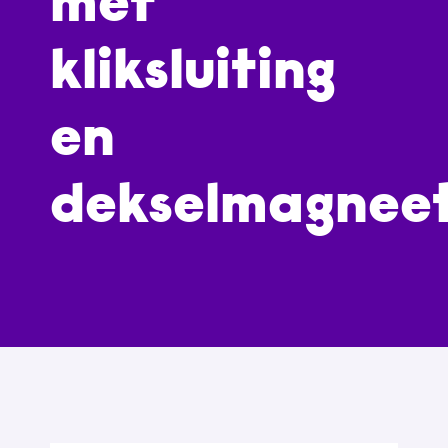
met
kliksluiting
en
dekselmagnee