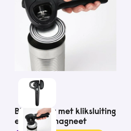
Blikopener met kliksluiting
en dekselmagneet