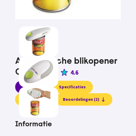
Automatische blikopener
One Touch
4.6
Informatie
Specificaties
Testvideo
Beoordelingen (2)
Informatie