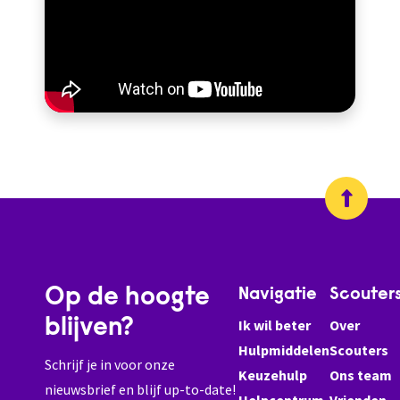
Op de hoogte
Navigatie
Scouter
blijven?
Ik wil beter
Over
Hulpmiddelen
Scouters
Schrijf je in voor onze
Keuzehulp
Ons team
nieuwsbrief en blijf up-to-date!
Helpcentrum
Vrienden