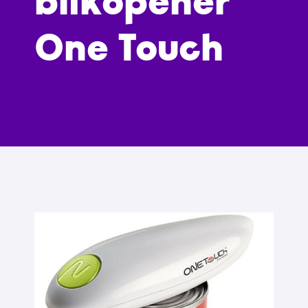
blikopener
One Touch