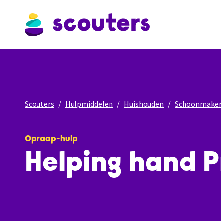
Scouters
Hulpmiddelen
Huishouden
Schoonmake
Opraap-hulp
Helping hand P