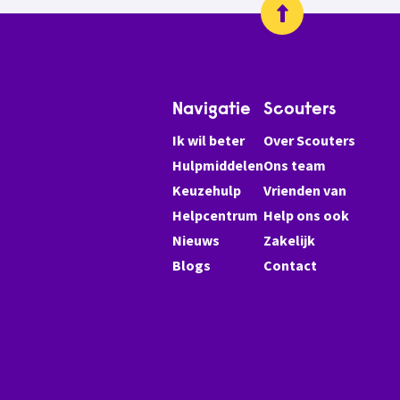
Navigatie
Scouters
Ik wil beter
Over Scouters
Hulpmiddelen
Ons team
Keuzehulp
Vrienden van
Helpcentrum
Help ons ook
Nieuws
Zakelijk
Blogs
Contact