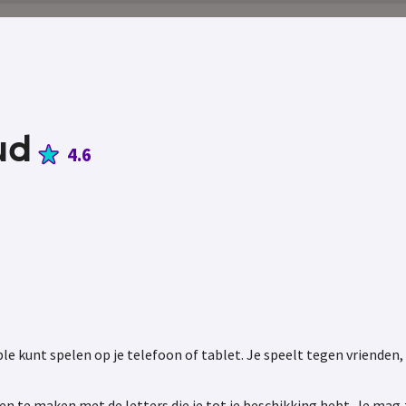
ud
4.6
e kunt spelen op je telefoon of tablet. Je speelt tegen vrienden,
n te maken met de letters die je tot je beschikking hebt. Je mag 