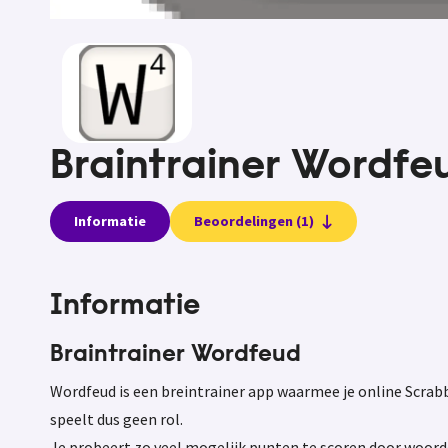
Braintrainer Wordfe
Informatie
Beoordelingen (1)
Informatie
Braintrainer Wordfeud
Wordfeud is een breintrainer app waarmee je online Scrabbl
speelt dus geen rol.
Je probeert zo veel mogelijk punten te scoren door woorde