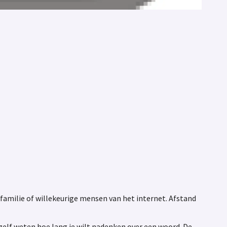
 familie of willekeurige mensen van het internet. Afstand
zelf weten hoe lang je wilt nadenken over een woord. De