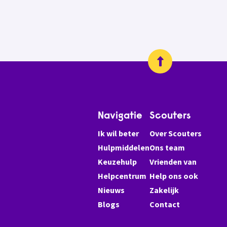
Navigatie
Scouters
Ik wil beter
Over Scouters
Hulpmiddelen
Ons team
Keuzehulp
Vrienden van
Helpcentrum
Help ons ook
Nieuws
Zakelijk
Blogs
Contact