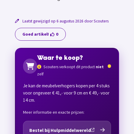
Laatst gewijzigd op 6 augustus 2026 door Scouters
Goed artikel!
0
Waar te koop?
Scouters verkoopt dit product
niet
zelf
Je kan de meubelverhogers kopen per 4 stuks
voor ongeveer € 41,- voor 9 cm en € 49,- voor
14 cm.
Meer informatie en exacte prijzen:
Bestel bij Hulpmiddelwereld