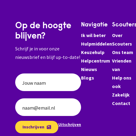
Op de hoogte
Navigatie
Scouter
blijven?
Ik wil beter
Over
Hulpmiddelen
Scouters
Schrijf je in voor onze
Keuzehulp
Ons team
nieuwsbrief en blijf up-to-date!
Helpcentrum
Vrienden
Nieuws
van
Blogs
Help ons
Jouw naam
ook
Zakelijk
Contact
naam@email.nl
Uitschrijven
Inschrijven