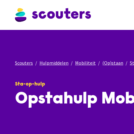
Scouters
Hulpmiddelen
Mobiliteit
(Op)staan
S
Sta-op-hulp
Opstahulp Mob