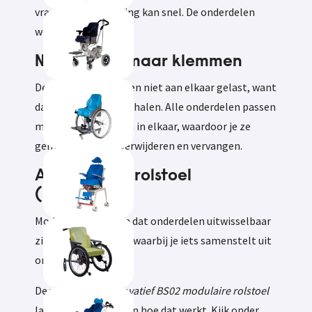
vragen, de aanpassing kan snel. De onderdelen
worden hergebruikt.
Niet lassen, maar klemmen
De onderdelen worden niet aan elkaar gelast, want
dan kun je ze niet loshalen. Alle onderdelen passen
met een kliksysteem in elkaar, waardoor je ze
gemakkelijk kunt verwijderen en vervangen.
Aanpasbare rolstoel
(modulair)
Modulair wil zeggen dat onderdelen uitwisselbaar
zijn. Net als bij lego, waarbij je iets samenstelt uit
onderdelen.
De video
Ortho Innovatief BS02 modulaire rolstoel
laat zien wat dat is en hoe dat werkt. Kijk onder