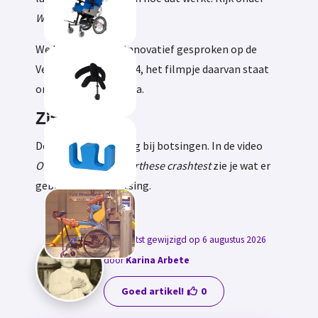
Waar te koop
.
We hebben Ortho Innovatief gesproken op de
VeineDAGEN van 2024, het filmpje daarvan staat
onderaan deze pagina.
Zitorthese
De zitorthese is veilig bij botsingen. In de video
Ortho Innovatief zitorthese crashtest
zie je wat er
gebeurt bij een botsing.
Laatst gewijzigd op 6 augustus 2026
door
Karina Arbete
Goed artikel!
0