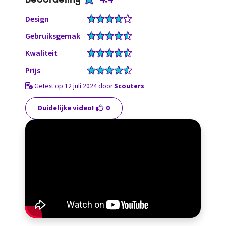
Design
Gebruiksgemak
Kwaliteit
Prijs
Getest op 12 juli 2024 door
Scouters
Duidelijke video!
0