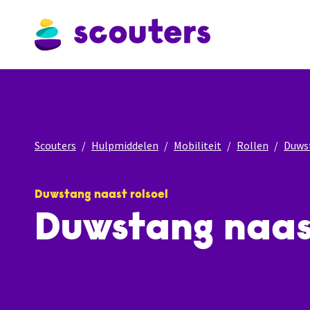
Scouters
Hulpmiddelen
Mobiliteit
Rollen
Duwst
Duwstang naast rolsoel
Duwstang naast