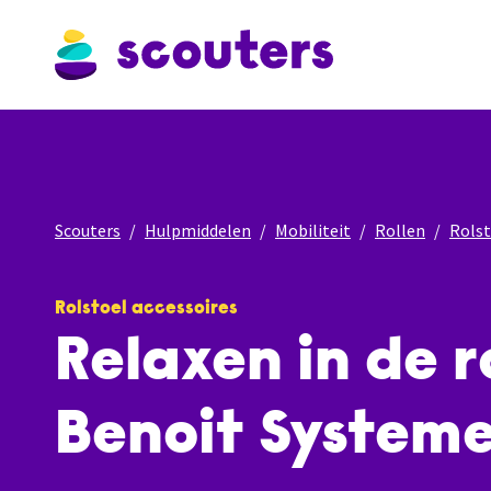
Scouters
Hulpmiddelen
Mobiliteit
Rollen
Rolst
Rolstoel accessoires
Relaxen in de r
Benoit System