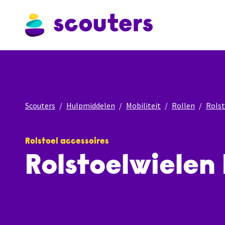
Scouters
Hulpmiddelen
Mobiliteit
Rollen
Rolst
Rolstoel accessoires
Rolstoelwielen