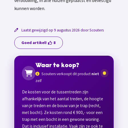
verbouwing, in alle huizen geplaatst en bevestigd
kunnen worden.
Laatst gewijzigd op 9 augustus 2026 door Scouters
Goed artikel!
8
Waar te koop?
Scouters verkoopt dit product
niet
zelf
De kosten voor de tussentreden zijn
afhankelijk van het aantal treden, de hoogte
van je treden en de bouw van je trap (recht,
met bocht). Ze kosten rond € 900,- voor een
trap met een bocht in een gewone woning.
Dat is inclusief installatie. Vaak zijn ze ook te