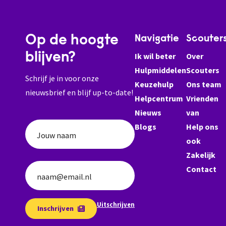
Op de hoogte
Navigatie
Scouter
blijven?
Ik wil beter
Over
Hulpmiddelen
Scouters
Schrijf je in voor onze
Keuzehulp
Ons team
nieuwsbrief en blijf up-to-date!
Helpcentrum
Vrienden
Nieuws
van
Blogs
Help ons
Jouw naam
ook
Zakelijk
Contact
naam@email.nl
Uitschrijven
Inschrijven