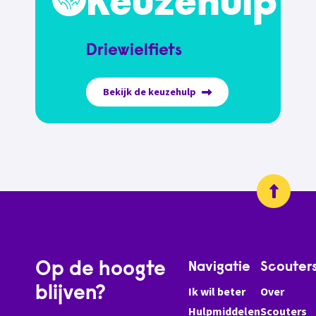
Keuzehulp
Driewielfiets
Bekijk de keuzehulp
Op de hoogte
Navigatie
Scouter
blijven?
Ik wil beter
Over
Hulpmiddelen
Scouters