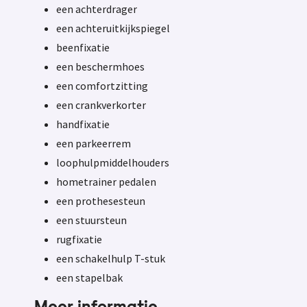
een achterdrager
een achteruitkijkspiegel
beenfixatie
een beschermhoes
een comfortzitting
een crankverkorter
handfixatie
een parkeerrem
loophulpmiddelhouders
hometrainer pedalen
een prothesesteun
een stuursteun
rugfixatie
een schakelhulp T-stuk
een stapelbak