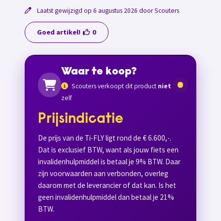
Laatst gewijzigd op 6 augustus 2026 door Scouters
Goed artikel!
0
Waar te koop?
Scouters verkoopt dit product
niet
zelf
Prijsindicatie
De prijs van de Ti-FLY ligt rond de € 6.600,-.
Dat is exclusief BTW, want als jouw fiets een
invalidenhulpmiddel is betaal je 9% BTW. Daar
zijn voorwaarden aan verbonden, overleg
daarom met de leverancier of dat kan. Is het
geen invalidenhulpmiddel dan betaal je 21%
BTW.