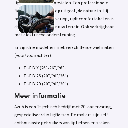
ligfiets met twee voorwielen. Een professionele
fiets voor wie er veel op uitgaat, de natuur in. Hij
heeft voor- en achtervering, rijdt comfortabel en is
daarom geschikt voor ruw terrein. Ook verkrijgbaar
met elektrische ondersteuning.
Er zijn drie modellen, met verschillende wielmaten
(voor/voor/achter):
Ti-FLY X (26”/26”/26”)
Ti-FLY 26 (20”/20”/26”)
Ti-FLY 20 (20”/20”/20”)
Meer informatie
Azub is een Tsjechisch bedrijf met 20 jaar ervaring,
gespecialiseerd in ligfietsen. De makers zijn zelf
enthousiaste gebruikers van ligfietsen en steken