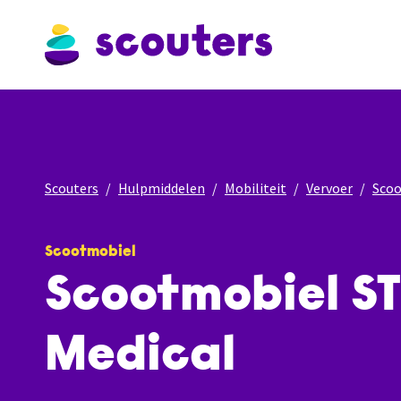
Scouters
Hulpmiddelen
Mobiliteit
Vervoer
Sco
Scootmobiel
Scootmobiel S
Medical