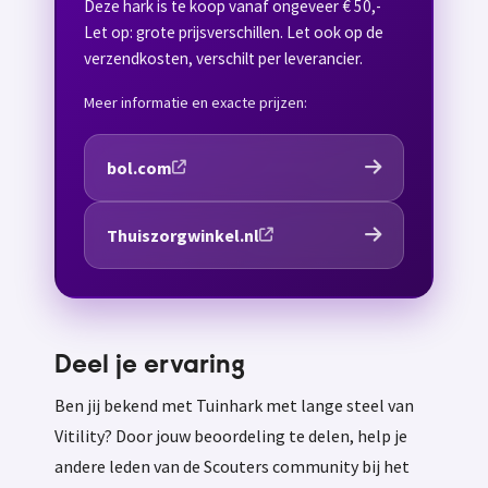
Deze hark is te koop vanaf ongeveer € 50,-
Let op: grote prijsverschillen. Let ook op de
verzendkosten, verschilt per leverancier.
Meer informatie en exacte prijzen:
bol.com
Thuiszorgwinkel.nl
Deel je ervaring
Ben jij bekend met Tuinhark met lange steel van
Vitility? Door jouw beoordeling te delen, help je
andere leden van de Scouters community bij het