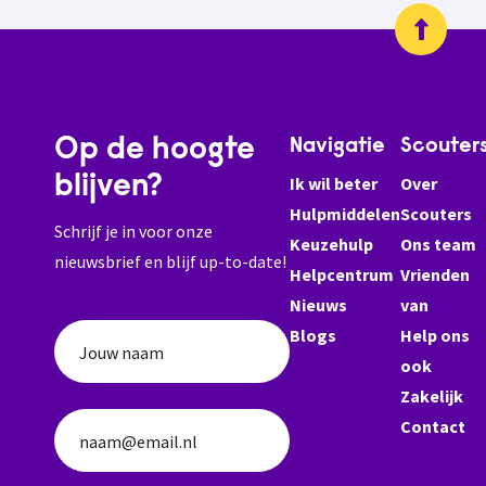
Op de hoogte
Navigatie
Scouter
blijven?
Ik wil beter
Over
Hulpmiddelen
Scouters
Schrijf je in voor onze
Keuzehulp
Ons team
nieuwsbrief en blijf up-to-date!
Helpcentrum
Vrienden
Nieuws
van
Blogs
Help ons
Jouw naam
ook
Zakelijk
Contact
naam@email.nl