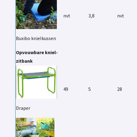
nvt
3,8
nvt
Buxibo knielkussen
Opvouwbare kniel-
zitbank
49
5
28
Draper