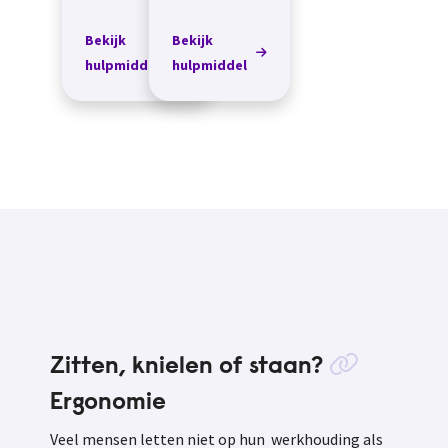
onderrijdbaar
Je kunt hem ook
zijn en waar
laten
Bekijk
Bekijk
slim is
monteren.&nbsp;
hulpmiddel
hulpmiddel
nagedacht over
de afwatering
vind je bij
planttafel.nl Het
w...
Zitten, knielen of staan?
Ergonomie
Veel mensen letten niet op hun werkhouding als