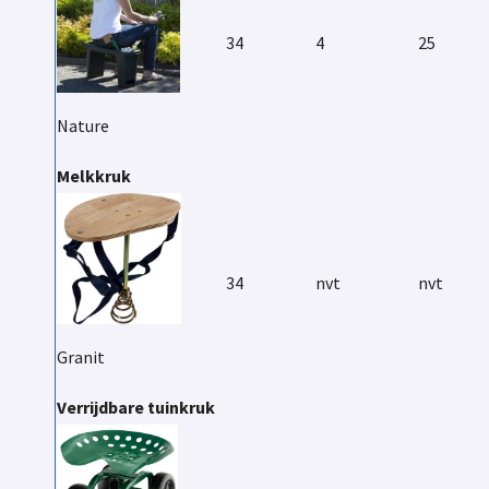
34
4
25
Nature
Melkkruk
34
nvt
nvt
Granit
Verrijdbare tuinkruk