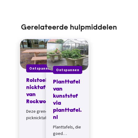
Gerelateerde hulpmiddelen
Ontspannen
Ontspannen
Rolstoelpick
Planttafel
nicktafel
van
van
kunststof
Rockwood
via
planttafel.
Deze grenen
nl
picknicktafel met
rolstoelplekken
Planttafels, die
wordt verkocht
goed
als bouwpakket.