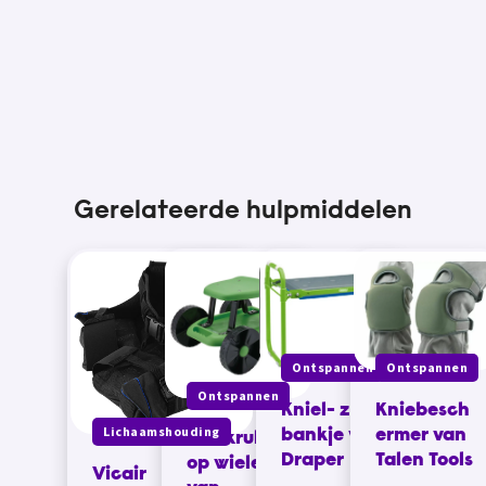
Gerelateerde hulpmiddelen
Ontspannen
Ontspannen
Ontspannen
Kniel- zit
Kniebesch
Lichaamshouding
bankje van
ermer van
Tuinkruk
Draper
Talen Tools
op wielen
Vicair