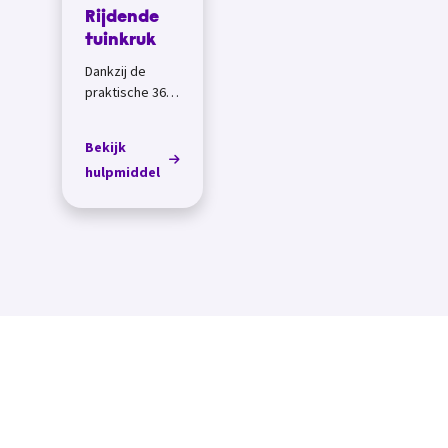
Rijdende
tuinkruk
Dankzij de
praktische 360
graden
draaibare en...
Bekijk
hulpmiddel