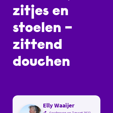
zitjes en
stoelen –
zittend
douchen
Elly Waaijer
Geschreven op 7 maart 2022