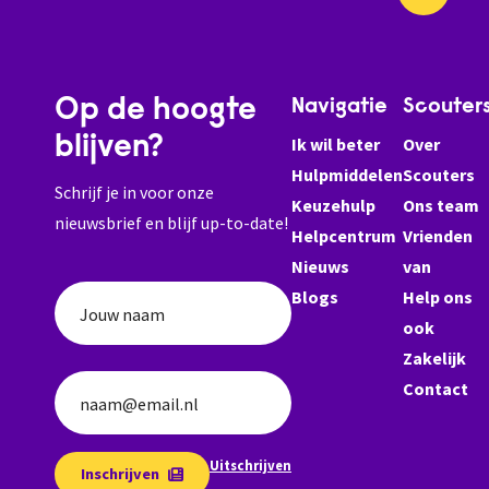
Op de hoogte
Navigatie
Scouter
blijven?
Ik wil beter
Over
Hulpmiddelen
Scouters
Schrijf je in voor onze
Keuzehulp
Ons team
nieuwsbrief en blijf up-to-date!
Helpcentrum
Vrienden
Nieuws
van
Blogs
Help ons
Jouw naam
ook
Zakelijk
Contact
naam@email.nl
Uitschrijven
Inschrijven