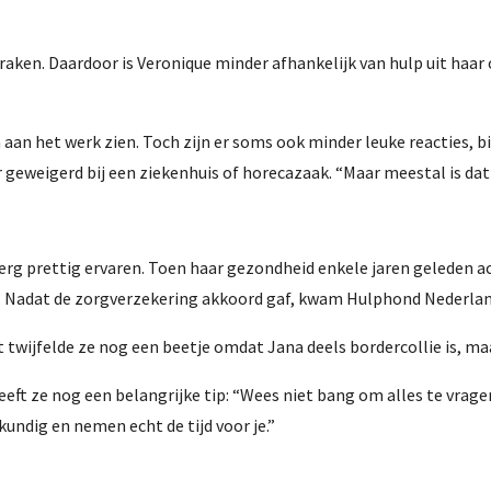
aken. Daardoor is Veronique minder afhankelijk van hulp uit haar o
n het werk zien. Toch zijn er soms ook minder leuke reacties, b
r geweigerd bij een ziekenhuis of horecazaak. “Maar meestal is dat
g prettig ervaren. Toen haar gezondheid enkele jaren geleden ach
 Nadat de zorgverzekering akkoord gaf, kwam Hulphond Nederland 
t twijfelde ze nog een beetje omdat Jana deels bordercollie is, ma
t ze nog een belangrijke tip: “Wees niet bang om alles te vragen
undig en nemen echt de tijd voor je.”