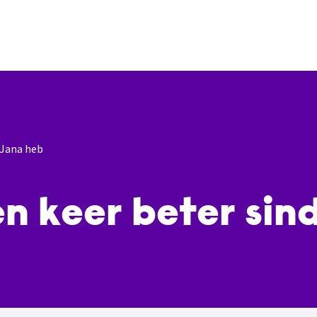
k Jana heb
ien keer beter sin