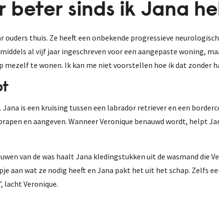
er beter sinds ik Jana h
 ouders thuis. Ze heeft een onbekende progressieve neurologische
nmiddels al vijf jaar ingeschreven voor een aangepaste woning, maa
p mezelf te wonen. Ik kan me niet voorstellen hoe ik dat zonder 
pt
Jana is een kruising tussen een labrador retriever en een borderco
oprapen en aangeven. Wanneer Veronique benauwd wordt, helpt Jan
ouwen van de was haalt Jana kledingstukken uit de wasmand die V
e aan wat ze nodig heeft en Jana pakt het uit het schap. Zelfs een 
”, lacht Veronique.