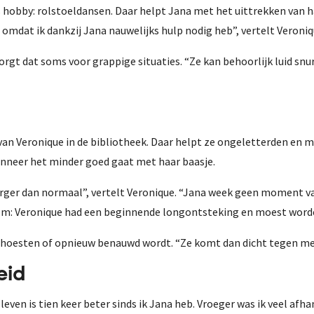
hobby: rolstoeldansen. Daar helpt Jana met het uittrekken van haar
mdat ik dankzij Jana nauwelijks hulp nodig heb”, vertelt Veroniq
 zorgt dat soms voor grappige situaties. “Ze kan behoorlijk luid s
van Veronique in de bibliotheek. Daar helpt ze ongeletterden en m
anneer het minder goed gaat met haar baasje.
rger dan normaal”, vertelt Veronique. “Jana week geen moment van 
arom: Veronique had een beginnende longontsteking en moest wor
oesten of opnieuw benauwd wordt. “Ze komt dan dicht tegen me a
eid
 leven is tien keer beter sinds ik Jana heb. Vroeger was ik veel af