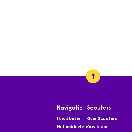
Navigatie
Scouters
Ik wil beter
Over Scouters
Hulpmiddelen
Ons team