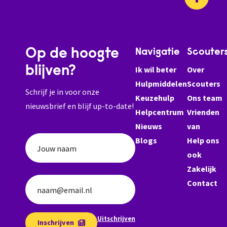
Op de hoogte
Navigatie
Scouter
blijven?
Ik wil beter
Over
Hulpmiddelen
Scouters
Schrijf je in voor onze
Keuzehulp
Ons team
nieuwsbrief en blijf up-to-date!
Helpcentrum
Vrienden
Nieuws
van
Blogs
Help ons
Jouw naam
ook
Zakelijk
Contact
naam@email.nl
Uitschrijven
Inschrijven