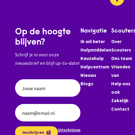
Op de hoogte
Navigatie
Scouter
blijven?
Ik wil beter
Over
Hulpmiddelen
Scouters
Schrijf je in voor onze
Keuzehulp
Ons team
nieuwsbrief en blijf up-to-date!
Helpcentrum
Vrienden
Nieuws
van
Blogs
Help ons
Jouw naam
ook
Zakelijk
Contact
naam@email.nl
Uitschrijven
Inschrijven