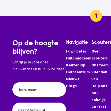
Op de hoogte
Navigatie
Scouter
blijven?
Ik wil beter
Over
Hulpmiddelen
Scouters
Schrijf je in voor onze
Keuzehulp
Ons team
nieuwsbrief en blijf up-to-date!
Helpcentrum
Vrienden
Nieuws
van
Blogs
Help ons
Jouw naam
ook
Zakelijk
Contact
naam@email.nl