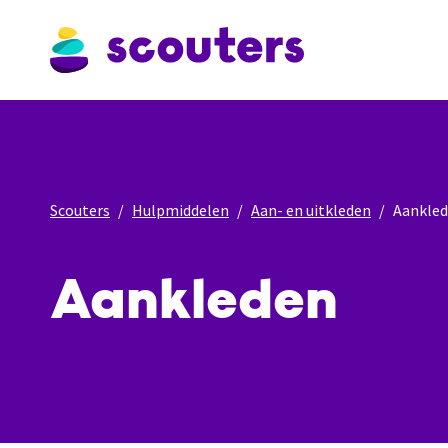
Scouters
Hulpmiddelen
Aan- en uitkleden
Aankle
Aankleden