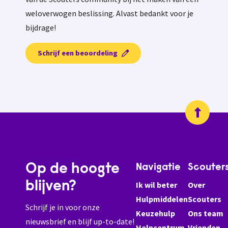
weloverwogen beslissing. Alvast bedankt voor je
bijdrage!
Schrijf een beoordeling
Op de hoogte
Navigatie
Scouter
blijven?
Ik wil beter
Over
Hulpmiddelen
Scouters
Schrijf je in voor onze
Keuzehulp
Ons team
nieuwsbrief en blijf up-to-date!
Helpcentrum
Vrienden