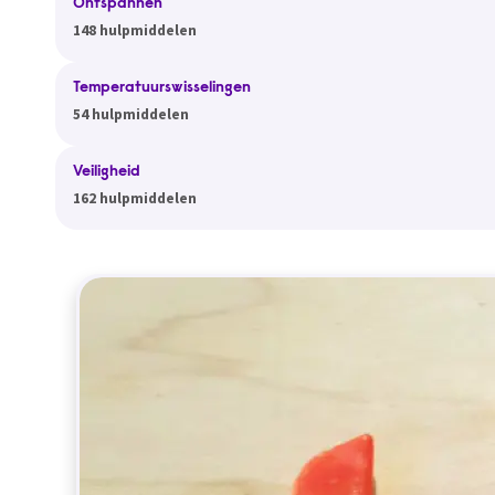
Ontspannen
148 hulpmiddelen
Temperatuurswisselingen
54 hulpmiddelen
Veiligheid
162 hulpmiddelen