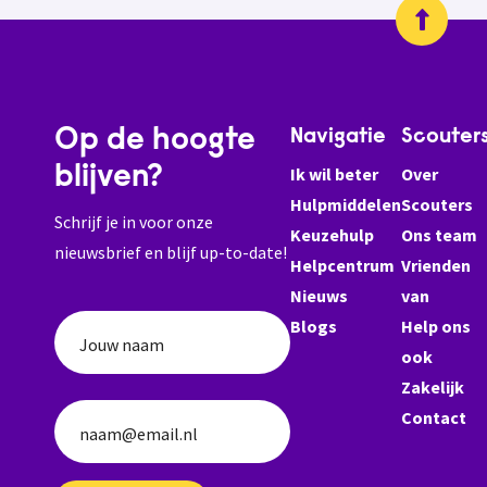
Op de hoogte
Navigatie
Scouter
blijven?
Ik wil beter
Over
Hulpmiddelen
Scouters
Schrijf je in voor onze
Keuzehulp
Ons team
nieuwsbrief en blijf up-to-date!
Helpcentrum
Vrienden
Nieuws
van
Blogs
Help ons
Jouw naam
ook
Zakelijk
Contact
naam@email.nl