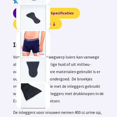
4.3
Informatie
Specificaties
Beoordelingen (2)
Informatie
Voor wie niet tegen wegwerp luiers kan vanwege
allergie of een gevoelige huid of uit millieu-
oogpunt liever wasbare materialen gebruikt is er
ook dit absorberend ondergoed. De broekjes
moeten in combinatie met de inleggers gebruikt
worden. Je kunt de inleggers met drukknopen in de
Entusia broekjes plaatsen.
De inleggers voor vrouwen nemen 400 cc urine op,