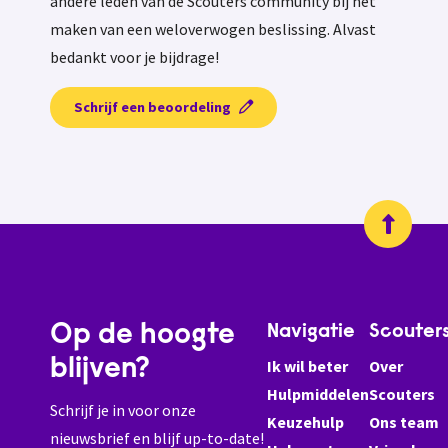
andere leden van de Scouters community bij het
maken van een weloverwogen beslissing. Alvast
bedankt voor je bijdrage!
Schrijf een beoordeling
Op de hoogte
Navigatie
Scouter
blijven?
Ik wil beter
Over
Hulpmiddelen
Scouters
Schrijf je in voor onze
Keuzehulp
Ons team
nieuwsbrief en blijf up-to-date!