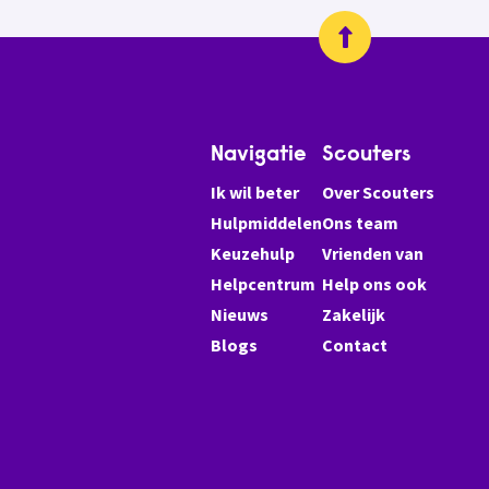
Navigatie
Scouters
Ik wil beter
Over Scouters
Hulpmiddelen
Ons team
Keuzehulp
Vrienden van
Helpcentrum
Help ons ook
Nieuws
Zakelijk
Blogs
Contact