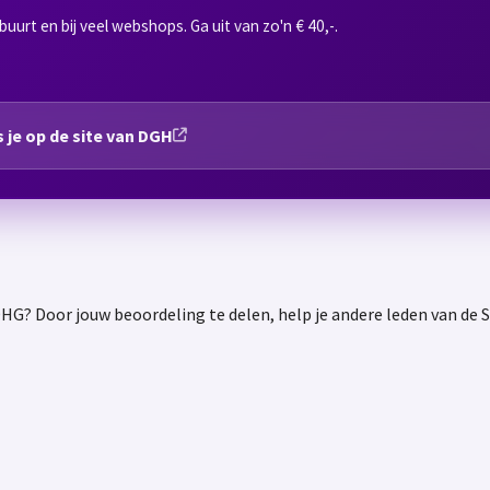
buurt en bij veel webshops. Ga uit van zo'n € 40,-.
 je op de site van DGH
HG? Door jouw beoordeling te delen, help je andere leden van d