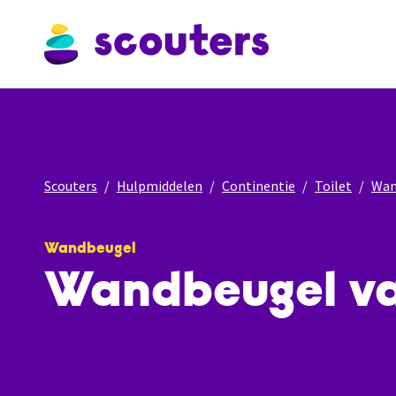
Scouters
Hulpmiddelen
Continentie
Toilet
Wan
Wandbeugel
Wandbeugel va