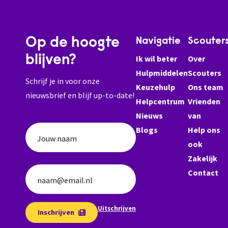
Op de hoogte
Navigatie
Scouter
blijven?
Ik wil beter
Over
Hulpmiddelen
Scouters
Schrijf je in voor onze
Keuzehulp
Ons team
nieuwsbrief en blijf up-to-date!
Helpcentrum
Vrienden
Nieuws
van
Blogs
Help ons
Jouw naam
ook
Zakelijk
Contact
naam@email.nl
Uitschrijven
Inschrijven