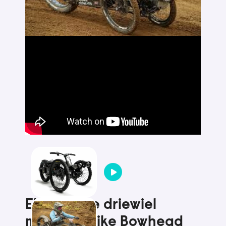
Elektrische driewiel
mountainbike Bowhead