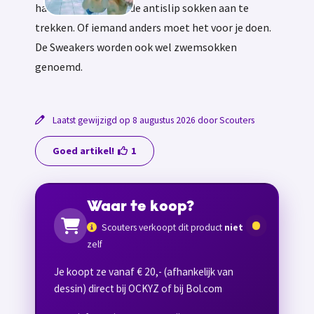
handen hebben om de antislip sokken aan te
trekken. Of iemand anders moet het voor je doen.
De Sweakers worden ook wel zwemsokken
genoemd.
Laatst gewijzigd op 8 augustus 2026 door Scouters
Goed artikel!
1
Waar te koop?
Scouters verkoopt dit product
niet
zelf
Je koopt ze vanaf € 20,- (afhankelijk van
dessin) direct bij OCKYZ of bij Bol.com