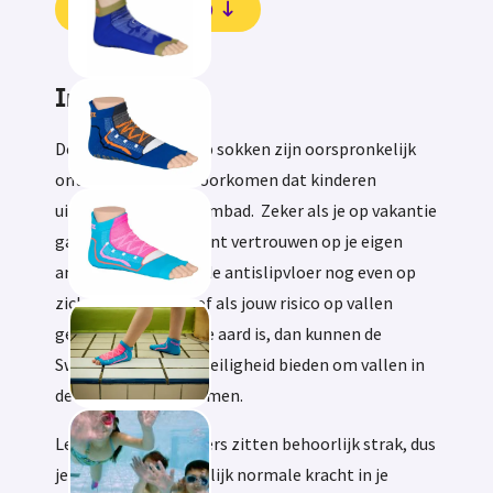
Beoordelingen (0)
Informatie
De Sweakers anti slip sokken zijn oorspronkelijk
ontwikkeld om te voorkomen dat kinderen
uitglijden in het zwembad. Zeker als je op vakantie
gaat en niet altijd kunt vertrouwen op je eigen
antislipvloer, of als de antislipvloer nog even op
zich laat wachten, of als jouw risico op vallen
gewoon van tijdelijke aard is, dan kunnen de
Sweakers een extra veiligheid bieden om vallen in
de douche te voorkomen.
Let wel op de Sweakers zitten behoorlijk strak, dus
je moet wel een redelijk normale kracht in je