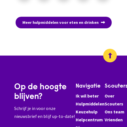
min...
omdat
deze
een
Meer hulpmiddelen voor eten en drinken
groot
handvat
heeft
voor
een
betere
grip...
Op de hoogte
Navigatie
Scouter
blijven?
Ik wil beter
Over
Hulpmiddelen
Scouters
Schrijf je in voor onze
Keuzehulp
Ons team
nieuwsbrief en blijf up-to-date!
Helpcentrum
Vrienden