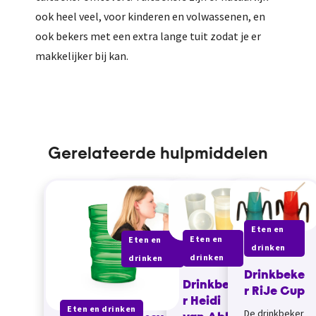
ook heel veel, voor kinderen en volwassenen, en
ook bekers met een extra lange tuit zodat je er
makkelijker bij kan.
Gerelateerde hulpmiddelen
Eten en
Eten en
Eten en
drinken
drinken
drinken
Drinkbeke
Drinkbeke
Gevormde
r RiJe Cup
r Heidi
drinkbeke
Eten en drinken
De drinkbeker