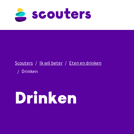
Scouters
Ik wil beter
Eten en drinken
Drinken
Drinken