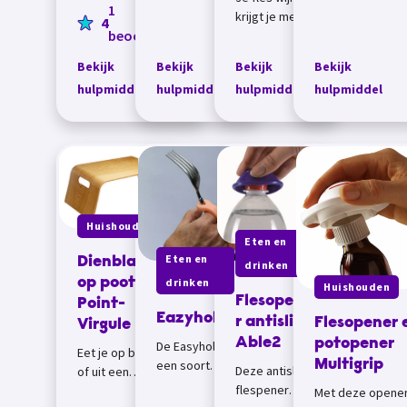
1
een spel te doen
beide handen
gebruiken.
krijgt je met
4
bed. Het dienblad
kan gebruiken,
beoordeling
minimale
is een opener
kracht open
Bekijk
Bekijk
Bekijk
Bekijk
handig.&nbsp;
met deze
hulpmiddel
hulpmiddel
hulpmiddel
hulpmiddel
automatische
wijnflesopener.
Met de opener
kun je zowel
foli...
Huishouden
Eten en
Eten en
Dienblad
drinken
drinken
op pootjes
Huishouden
Flesopene
Point-
Eazyhold
r antislip
Flesopener 
Virgule
Able2
potopener
De Easyhold is
Eet je op bed
een soort
Multigrip
Deze antislip
of uit een
siliconen
flespener
stoel? Dan is
Met deze opene
manchet die