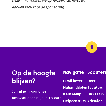
Deze film maakten we op verzoek van KMD, wij
danken KMD voor de sponsoring.
Op de hoogte
Navigatie
Scouter
blijven?
Ik wil beter
Over
Hulpmiddelen
Scouters
Schrijf je in voor onze
Keuzehulp
Ons team
nieuwsbrief en blijf up-to-date!
Helpcentrum
Vrienden