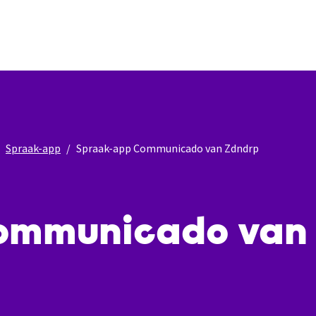
Spraak-app
Spraak-app Communicado van Zdndrp
ommunicado van