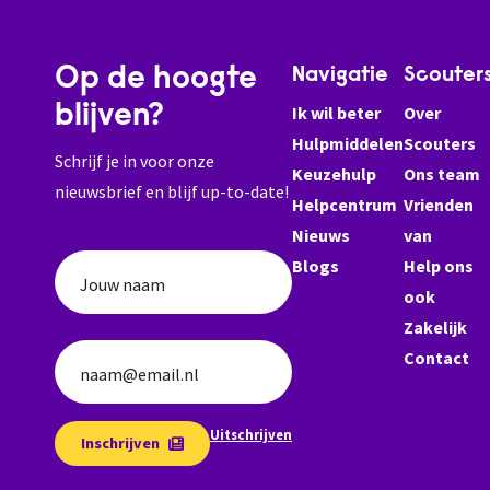
Op de hoogte
Navigatie
Scouter
blijven?
Ik wil beter
Over
Hulpmiddelen
Scouters
Schrijf je in voor onze
Keuzehulp
Ons team
nieuwsbrief en blijf up-to-date!
Helpcentrum
Vrienden
Nieuws
van
Blogs
Help ons
Jouw naam
ook
Zakelijk
Contact
naam@email.nl
Uitschrijven
Inschrijven