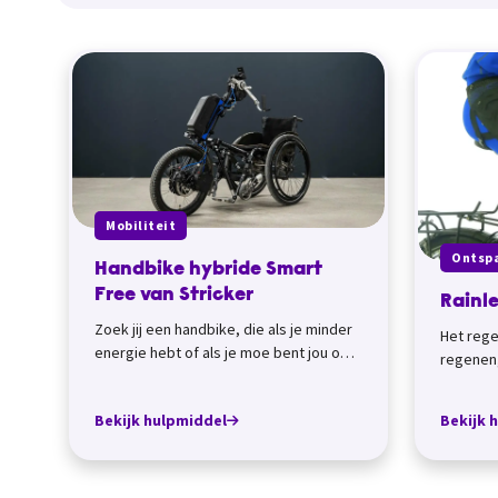
Mobiliteit
Ontsp
Handbike hybride Smart
Free van Stricker
Rainl
Zoek jij een handbike, die als je minder
Het rege
energie hebt of als je moe bent jou ook
regenen,
elektrisch kan ondersteun, da...
aantrekk
zou je rai
Bekijk hulpmiddel
Bekijk 