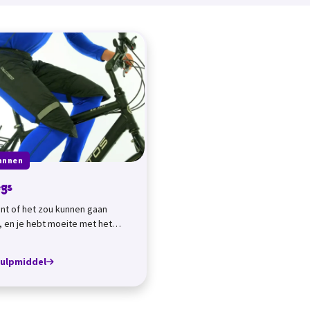
annen
egs
nt of het zou kunnen gaan
 en je hebt moeite met het
en van een regenbroek. Dan
nle...
hulpmiddel