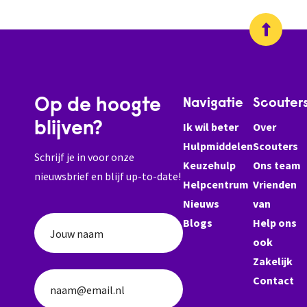
Op de hoogte
Navigatie
Scouter
blijven?
Ik wil beter
Over
Hulpmiddelen
Scouters
Schrijf je in voor onze
Keuzehulp
Ons team
nieuwsbrief en blijf up-to-date!
Helpcentrum
Vrienden
Nieuws
van
Blogs
Help ons
Jouw naam
ook
Zakelijk
Contact
naam@email.nl