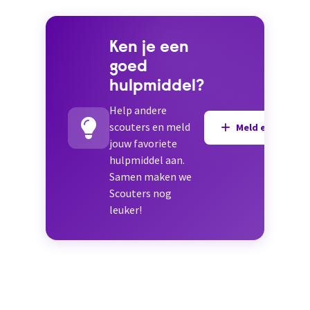
Ken je een
goed
hulpmiddel?
Help andere
scouters en meld
Meld een hulpmi
jouw favoriete
hulpmiddel aan.
Samen maken we
Scouters nog
leuker!