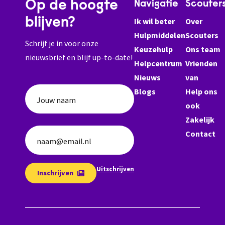
Op de hoogte
Navigatie
Scouter
blijven?
Ik wil beter
Over
Hulpmiddelen
Scouters
Schrijf je in voor onze
Keuzehulp
Ons team
nieuwsbrief en blijf up-to-date!
Helpcentrum
Vrienden
Nieuws
van
Blogs
Help ons
Jouw naam
ook
Zakelijk
Contact
naam@email.nl
Uitschrijven
Inschrijven