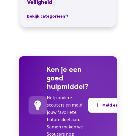
Veiligheid
Bekijk categorieën
Ken je een
goed
hulpmiddel?
Help andere
scouters en meld
Meld een hulpmi
jouw favoriete
hulpmiddel aan.
Samen maken we
Scouters nog