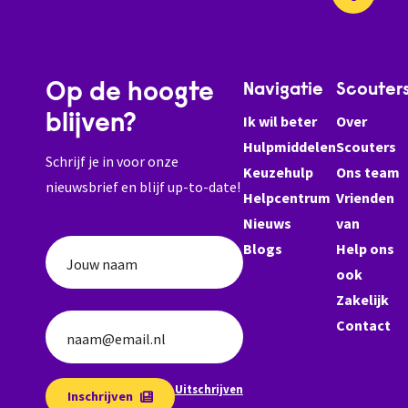
oplossing
een
zijn.
goede
Bi...
oplossing
zijn.
Op de hoogte
Navigatie
Scouter
Bij
de
blijven?
Ik wil beter
Over
mee...
Hulpmiddelen
Scouters
Schrijf je in voor onze
Keuzehulp
Ons team
nieuwsbrief en blijf up-to-date!
Helpcentrum
Vrienden
Nieuws
van
Blogs
Help ons
Jouw naam
ook
Zakelijk
Contact
naam@email.nl
Uitschrijven
Inschrijven