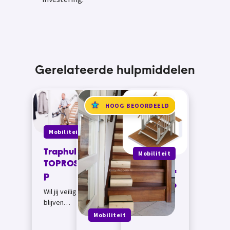
Gerelateerde hulpmiddelen
HOOG BEOORDEELD
Mobiliteit
Traphulp
Mobiliteit
TOPROSte
Rolstoellif
p
t FlexStep
Wil jij veilig
blijven
traplopen
Mobiliteit
maar levert