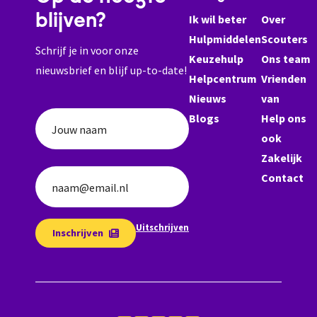
blijven?
Ik wil beter
Over
Hulpmiddelen
Scouters
Schrijf je in voor onze
Keuzehulp
Ons team
nieuwsbrief en blijf up-to-date!
Helpcentrum
Vrienden
Nieuws
van
Blogs
Help ons
Jouw naam
ook
Zakelijk
Contact
naam@email.nl
Uitschrijven
Inschrijven