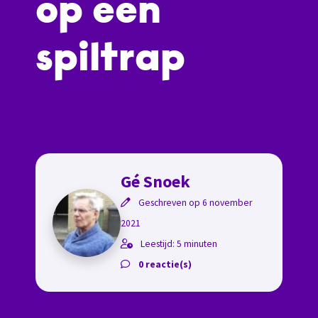
op een
spiltrap
Gé Snoek
Geschreven op 6 november
2021
Leestijd: 5 minuten
0 reactie(s)