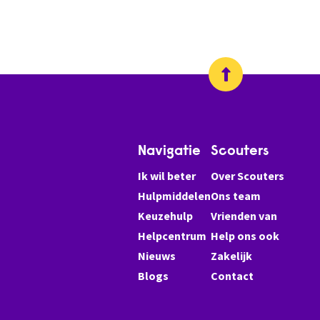
Navigatie
Scouters
Ik wil beter
Over Scouters
Hulpmiddelen
Ons team
Keuzehulp
Vrienden van
Helpcentrum
Help ons ook
Nieuws
Zakelijk
Blogs
Contact