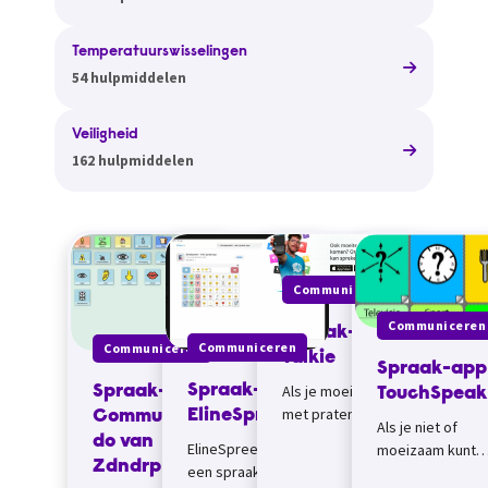
Temperatuurswisselingen
54 hulpmiddelen
Veiligheid
162 hulpmiddelen
Communiceren
Communiceren
Spraak-app
Communiceren
Communiceren
Talkie
Spraak-app
Als je moeite hebt
Spraak-app
Spraak-app
TouchSpeak
met praten,
ElineSpreekt
Communica
Als je niet of
onverstaanbaar
do van
ElineSpreekt is
moeizaam kunt
spreekt of er
Zdndrp
een spraak app
praten zijn er
helemaal geen