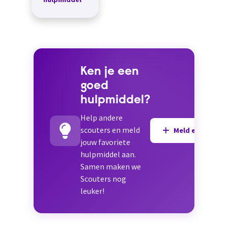
met een
meervoudige
beperking
zich bewust
te worden van
hun li...
Ken je een
goed
hulpmiddel?
Help andere
scouters en meld
Meld een hulpmi
jouw favoriete
hulpmiddel aan.
Samen maken we
Scouters nog
leuker!