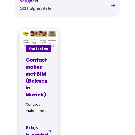
Veiligheid
162 hulpmiddelen
Contacten
Contact
maken
met BiM
(Beleven
in
Muziek)
Contact
maken met
BiM (Beleven
in Muziek)
Bekijk
leert mensen
hulpmiddel