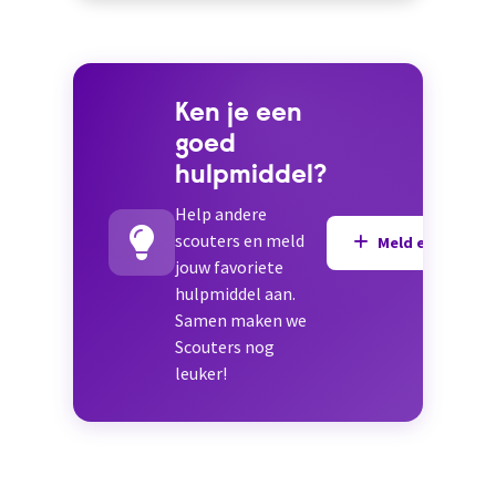
Ken je een
goed
hulpmiddel?
Help andere
scouters en meld
Meld een hulpmi
jouw favoriete
hulpmiddel aan.
Samen maken we
Scouters nog
leuker!