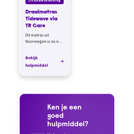
Lichaamshouding
Draaimatras
Tidewave via
TR Care
Dit matras uit
Noorwegen is nu ook
in Nederland
verkrijgbaar. Er is
Bekijk
ook een
hulpmiddel
Tidewave&trade;
Matras Jr voor
kinderen v...
Ken je een
goed
hulpmiddel?