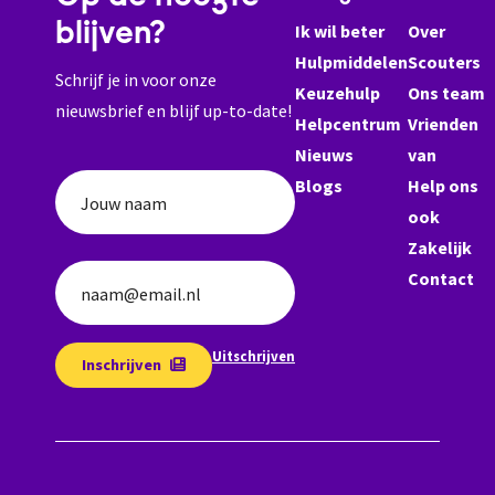
blijven?
Ik wil beter
Over
Hulpmiddelen
Scouters
Schrijf je in voor onze
Keuzehulp
Ons team
nieuwsbrief en blijf up-to-date!
Helpcentrum
Vrienden
Nieuws
van
Blogs
Help ons
Jouw naam
ook
Zakelijk
Contact
naam@email.nl
Uitschrijven
Inschrijven