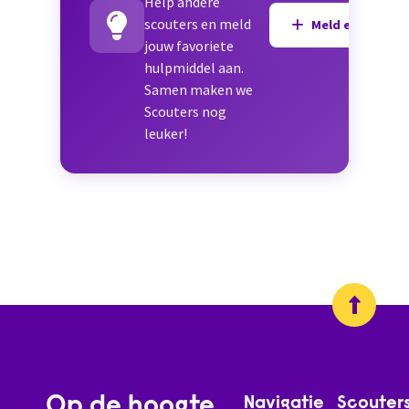
Help andere
scouters en meld
Meld een hulpmi
jouw favoriete
hulpmiddel aan.
Samen maken we
Scouters nog
leuker!
Op de hoogte
Navigatie
Scouter