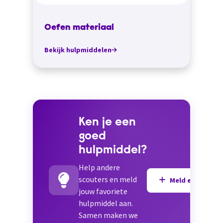
Oefen materiaal
Bekijk hulpmiddelen
Ken je een
goed
hulpmiddel?
Help andere
scouters en meld
Meld een hulpmi
jouw favoriete
hulpmiddel aan.
Samen maken we