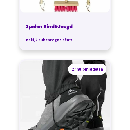
Spelen Kind&Jeugd
Bekijk subcategorieën
27 hulpmiddelen