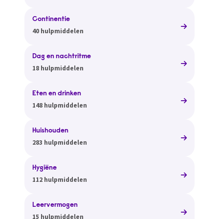
Continentie
40 hulpmiddelen
Dag en nachtritme
18 hulpmiddelen
Eten en drinken
148 hulpmiddelen
Huishouden
283 hulpmiddelen
Hygiëne
112 hulpmiddelen
Leervermogen
15 hulpmiddelen