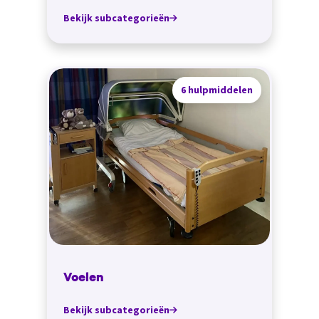
Bekijk subcategorieën
6 hulpmiddelen
Voelen
Bekijk subcategorieën