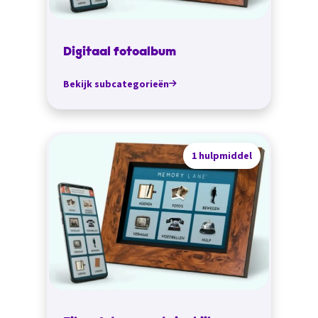
Digitaal fotoalbum
Bekijk subcategorieën
1 hulpmiddel