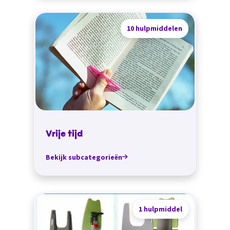
10 hulpmiddelen
Vrije tijd
Bekijk subcategorieën
1 hulpmiddel