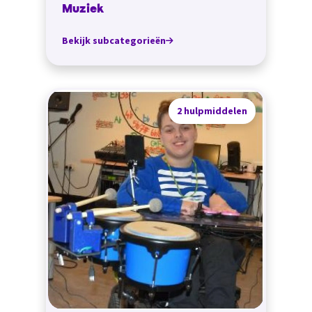
Muziek
Bekijk subcategorieën
2 hulpmiddelen