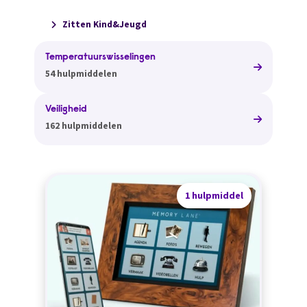
Zitten Kind&Jeugd
Temperatuurswisselingen
54 hulpmiddelen
Veiligheid
162 hulpmiddelen
1 hulpmiddel