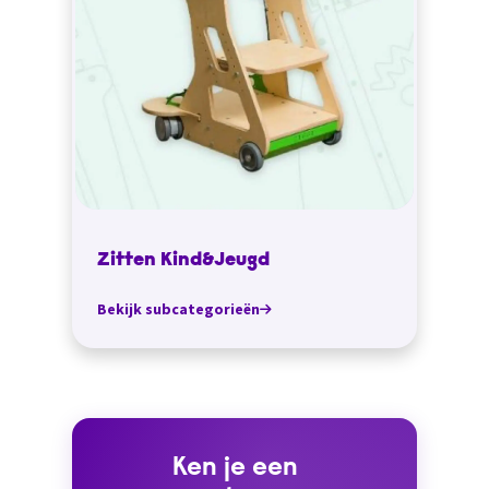
Zitten Kind&Jeugd
Bekijk subcategorieën
Ken je een