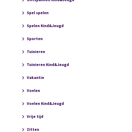
Spel spelen
Spelen Kind&Jeugd
Sporten
Tuinieren
Tuinieren Kind&Jeugd
Vakantie
Voelen
Voelen Kind&Jeugd
Vrije tijd
Zitten