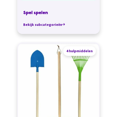
Spel spelen
Bekijk subcategorieën
4 hulpmiddelen